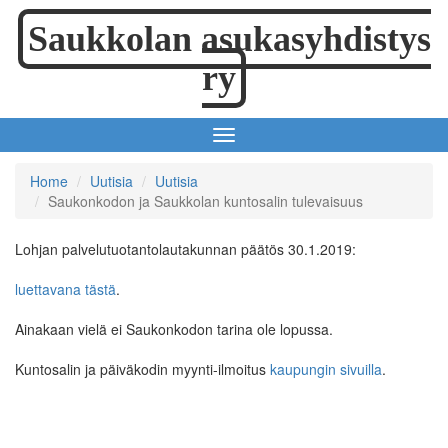
Saukkolan asukasyhdistys
ry
Home
Uutisia
Uutisia
Saukonkodon ja Saukkolan kuntosalin tulevaisuus
Lohjan palvelutuotantolautakunnan päätös 30.1.2019:
luettavana tästä
.
Ainakaan vielä ei Saukonkodon tarina ole lopussa.
Kuntosalin ja päiväkodin myynti-ilmoitus
kaupungin sivuilla
.